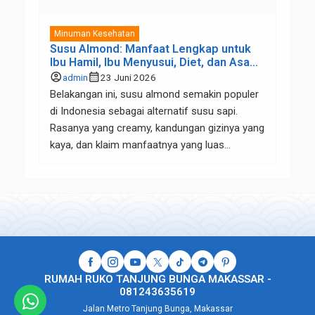
Minuman Kesehatan
Susu Almond: Manfaat Lengkap untuk
Ibu Hamil, Ibu Menyusui, Diet, dan Asam
Lambung
account_circle
calendar_month
admin
23 Juni 2026
Belakangan ini, susu almond semakin populer
di Indonesia sebagai alternatif susu sapi.
Rasanya yang creamy, kandungan gizinya yang
kaya, dan klaim manfaatnya yang luas
membuat banyak orang mulai beralih ke susu
kacang almond, mulai dari ibu hamil, ibu
menyusui, hingga mereka yang sedang
menjalani program diet atau memiliki masalah
pencernaan seperti asam lambung. Tapi,
apakah […]
RUMAH RUKO TANJUNG BUNGA MAKASSAR -
081243635619
Jalan Metro Tanjung Bunga, Makassar