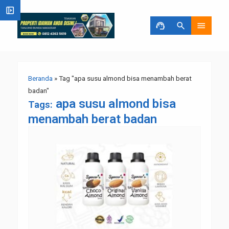
left_panel_open
support_agent
search
menu
Beranda
»
Tag "apa susu almond bisa menambah berat
badan"
apa susu almond bisa
Tags:
menambah berat badan