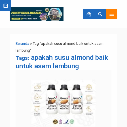
left_panel_open
support_agent
search
menu
Beranda
»
Tag "apakah susu almond baik untuk asam
lambung"
apakah susu almond baik
Tags:
untuk asam lambung