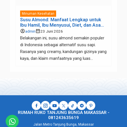
Minuman Kesehatan
Susu Almond: Manfaat Lengkap untuk
Ibu Hamil, Ibu Menyusui, Diet, dan Asam
Lambung
account_circle
calendar_month
admin
23 Juni 2026
Belakangan ini, susu almond semakin populer
di Indonesia sebagai alternatif susu sapi.
Rasanya yang creamy, kandungan gizinya yang
kaya, dan klaim manfaatnya yang luas
membuat banyak orang mulai beralih ke susu
kacang almond, mulai dari ibu hamil, ibu
menyusui, hingga mereka yang sedang
menjalani program diet atau memiliki masalah
pencernaan seperti asam lambung. Tapi,
apakah […]
RUMAH RUKO TANJUNG BUNGA MAKASSAR -
081243635619
Jalan Metro Tanjung Bunga, Makassar