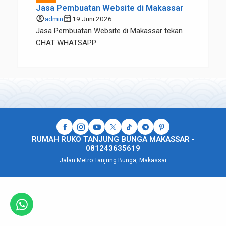
Jasa Pembuatan Website di Makassar
account_circle
calendar_month
admin
19 Juni 2026
Jasa Pembuatan Website di Makassar tekan
CHAT WHATSAPP.
RUMAH RUKO TANJUNG BUNGA MAKASSAR -
081243635619
Jalan Metro Tanjung Bunga, Makassar