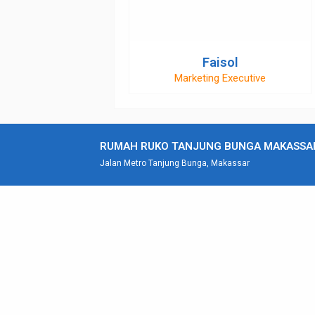
Faisol
Marketing Executive
rumahrukotanjungbunga
henife8@gmail.com
081243635619
081243635619
faisolprosper
RUMAH RUKO TANJUNG BUNGA MAKASSAR
Jalan Metro Tanjung Bunga, Makassar