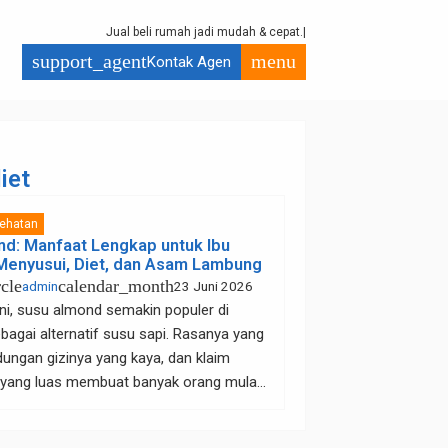
J
u
a
l
b
e
l
i
r
u
m
a
h
j
a
d
i
m
u
d
a
h
&
c
e
p
a
t
.
support_agent
menu
Kontak Agen
iet
ehatan
d: Manfaat Lengkap untuk Ibu
 Menyusui, Diet, dan Asam Lambung
cle
calendar_month
admin
23 Juni 2026
ni, susu almond semakin populer di
bagai alternatif susu sapi. Rasanya yang
ungan gizinya yang kaya, dan klaim
yang luas membuat banyak orang mulai
usu kacang almond, mulai dari ibu hamil,
i, hingga mereka yang sedang menjalani