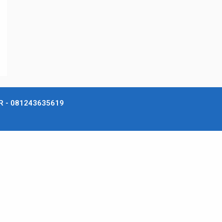
program die
seperti asam
 - 081243635619