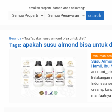
Temukan properti idaman Anda sekarang!
search
Beranda
»
Tag "apakah susu almond bisa untuk diet"
apakah susu almond bisa untuk d
Tags:
Minuman Kes
Susu Almon
Hamil, Ibu
account_cir
Belakangan i
Indonesia se
creamy, kand
manfaatnya 
beralih ke s
ibu menyusu