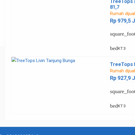
TreeTops 
81,7
Rumah dijua
Rp 979,5 
square_foo
bed
KT
:
3
TreeTops L
Rumah dijua
Rp 927,9 
square_foo
bed
KT
:
3