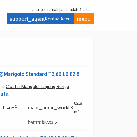
J
u
a
l
b
e
l
i
r
u
m
a
h
j
a
d
i
m
u
d
a
h
&
c
e
p
a
t
.
support_agent
menu
Kontak Agen
@Marigold Standard T3,6B LB 82.8
l
di
Cluster Marigold Tanjung Bunga
Juta
82,8
t
maps_home_work
2
LT
:
LB
:
54 m
2
m
bathtub
KM
:
3,5