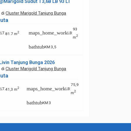
@Marigold Sudut T3,6B LB 93 LT
l
di
Cluster Marigold Tanjung Bunga
Juta
93
t
maps_home_work
2
LT
:
LB
:
81.7 m
2
m
bathtub
KM
:
3,5
ivin Tanjung Bunga 2026
l
di
Cluster Marigold Tanjung Bunga
Juta
75,9
t
maps_home_work
2
LT
:
LB
:
41,3 m
2
m
bathtub
KM
:
3